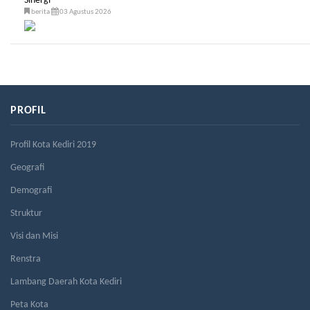
Sinergi
berita
03 Agustus 2026
PROFIL
Profil Kota Kediri 2019
Geografi
Demografi
Struktur
Visi dan Misi
Renstra
Lambang Daerah Kota Kediri
Peta Kota