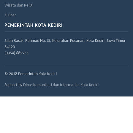
Wisata dan Religi
Kuliner
PEMERINTAH KOTA KEDIRI
Jalan Basuki Rahmad No.15, Kelurahan Pocanan, Kota Kediri, Jawa Timur
64123
(0354) 682955
© 2018 Pemerintah Kota Kediri
Support by
Dinas Komunikasi dan Informatika Kota Kediri