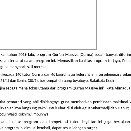
Bakar tahun 2019 lalu, program Qur’an Massive (Qurma) sudah banyak diterim
isipan tercatat dalam program ini. Memastikan kualitas program terjaga, Pem
 guna mengasah skill mereka.
 kepada 140 tutor Qurma dan 46 koordinator kelurahan ini terselenggara sela
 (29/1) dan Senin, (30/1), bertempat di ruang Joyoboyo, Balaikota Kediri.
rjim sebagaimana fokus utama dari program Qur’an Massive ini”, kata Ahmad Ja
lat pemateri yang ahli dibidangnya guna memberikan pembinaan maksimal 
rkan ahlinya langsung yakni untuk Khat diisi oleh Agus Suharmadji dan Danur;
 Abdul Wajid Rokhim,”imbuhnya.
an kualitas program dan kompetensi tutor, kegiatan ini juga bertujuan
ka program ini dimulai kembali, dapat sesuai dengan target.