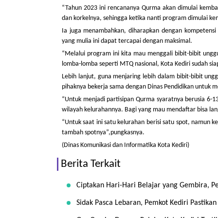
“Tahun 2023 ini rencananya Qurma akan dimulai kembali
dan korkelnya, sehingga ketika nanti program dimulai ke
Ia juga menambahkan, diharapkan dengan kompetensi t
yang mulia ini dapat tercapai dengan maksimal.
“Melalui program ini kita mau menggali bibit-bibit ung
lomba-lomba seperti MTQ nasional, Kota Kediri sudah si
Lebih lanjut, guna menjaring lebih dalam bibit-bibit ung
pihaknya bekerja sama dengan Dinas Pendidikan untuk me
“Untuk menjadi partisipan Qurma syaratnya berusia 6-13
wilayah kelurahannya. Bagi yang mau mendaftar bisa lan
“Untuk saat ini satu kelurahan berisi satu spot, namu
tambah spotnya”,pungkasnya.
(Dinas Komunikasi dan Informatika Kota Kediri)
Berita Terkait
Ciptakan Hari-Hari Belajar yang Gembira, P
Sidak Pasca Lebaran, Pemkot Kediri Pastikan