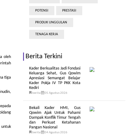
POTENSI
PRESTASI
PRODUK UNGGULAN
TENAGA KERJA
Berita Terkini
a oleh
erintah
Kader Berkualitas Jadi Fondasi
Keluarga Sehat, Gus Qowim
ma tiga
Apresiasi Semangat Belajar
Kader Pokja IV TP PKK Kota
Kediri
inudin,
berita
05 Agustus 2026
kepada
Bekali Kader HMI, Gus
 bidang
Qowim Ajak Untuk Pahami
Dampak Konflik Timur Tengah
dan Perkuat Ketahanan
 untuk
Pangan Nasional
berita
04 Agustus 2026