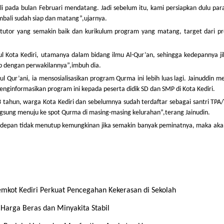
 pada bulan Februari mendatang. Jadi sebelum itu, kami persiapkan dulu para
mbali sudah siap dan matang”,ujarnya.
utor yang semakin baik dan kurikulum program yang matang, target dari p
gul Kota Kediri, utamanya dalam bidang ilmu Al-Qur’an, sehingga kedepannya j
ap dengan perwakilannya”,imbuh dia.
gul Qur’ani, ia mensosialisasikan program Qurma ini lebih luas lagi. Jainuddin 
nginformasikan program ini kepada peserta didik SD dan SMP di Kota Kediri.
 tahun, warga Kota Kediri dan sebelumnya sudah terdaftar sebagai santri TPA
gsung menuju ke spot Qurma di masing-masing kelurahan”,terang Jainudin.
n kedepan tidak menutup kemungkinan jika semakin banyak peminatnya, maka ak
emkot Kediri Perkuat Pencegahan Kekerasan di Sekolah
 Harga Beras dan Minyakita Stabil