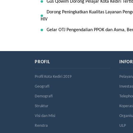
Gus Qowim Dorong Pelajar Kota Kediri Tert
Dorong Peningkatkan Kualitas Layanan Pen
HIV
Gelar OTJ Pengendalian PPOK dan Asma, Ben
PROFIL
INFO
Profil Kota Kediri 2019
Pelayan
Geografi
Investas
Demografi
Telepho
Struktur
Kopera
Visi dan Misi
Organis
Renstra
ULP