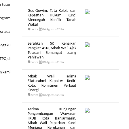
 tutor
Gus Qowim: Tata Kelola dan
Kepastian Hukum Kunci
rogram
Mencegah Konflik Tanah
Wakaf
berita
04 Agustus 2026
ika ada
Serahkan SK Kenaikan
mengaku
Pangkat ASN, Mbak Wali Ajak
Teladani Semangat Juang
Pahlawan
/TPQ di
berita
03 Agustus 2026
an kami
Mbak Wali Terima
Silaturahmi Kapolres Kediri
Kota, Komitmen Perkuat
Sinergi
berita
03 Agustus 2026
Terima Kunjungan
Pengembangan Wawasan
FKUB Kota Banjarmasin,
Mbak Wali Paparkan Kunci
Menjaga Kerukunan dan