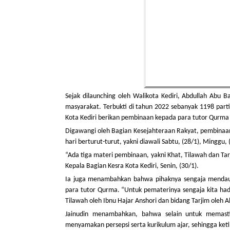
Sejak dilaunching oleh Walikota Kediri, Abdullah Abu 
masyarakat. Terbukti di tahun 2022 sebanyak 1198 part
Kota Kediri berikan pembinaan kepada para tutor Qurma
Digawangi oleh Bagian Kesejahteraan Rakyat, pembinaan
hari berturut-turut, yakni diawali Sabtu, (28/1), Minggu,
“Ada tiga materi pembinaan, yakni Khat, Tilawah dan Ta
Kepala Bagian Kesra Kota Kediri, Senin, (30/1).
Ia juga menambahkan bahwa pihaknya sengaja mendau
para tutor Qurma. “Untuk pematerinya sengaja kita hadi
Tilawah oleh Ibnu Hajar Anshori dan bidang Tarjim oleh
Jainudin menambahkan, bahwa selain untuk memastik
menyamakan persepsi serta kurikulum ajar, sehingga keti