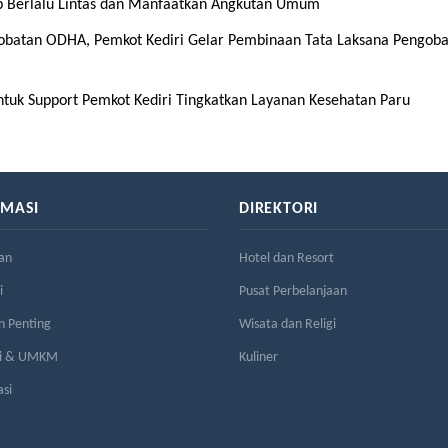
ib Berlalu Lintas dan Manfaatkan Angkutan Umum
gobatan ODHA, Pemkot Kediri Gelar Pembinaan Tata Laksana Pengob
tuk Support Pemkot Kediri Tingkatkan Layanan Kesehatan Paru
RMASI
DIREKTORI
an
Hotel dan Resort
i
Pusat Perbelanjaan
n Penting
Wisata dan Religi
si & UMKM
Kuliner
asi