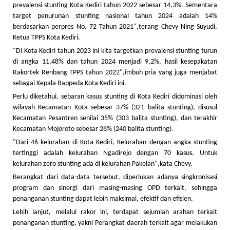
prevalensi stunting Kota Kediri tahun 2022 sebesar 14,3%. Sementara
target penurunan stunting nasional tahun 2024 adalah 14%
berdasarkan perpres No. 72 Tahun 2021",terang Chevy Ning Suyudi,
Ketua TPPS Kota Kediri.
"Di Kota Kediri tahun 2023 ini kita targetkan prevalensi stunting turun
di angka 11,48% dan tahun 2024 menjadi 9,2%, hasil kesepakatan
Rakortek Renbang TPPS tahun 2022",imbuh pria yang juga menjabat
sebagai Kepala Bappeda Kota Kediri ini.
Perlu diketahui, sebaran kasus stunting di Kota Kediri didominasi oleh
wilayah Kecamatan Kota sebesar 37% (321 balita stunting), disusul
Kecamatan Pesantren senilai 35% (303 balita stunting), dan terakhir
Kecamatan Mojoroto sebesar 28% (240 balita stunting).
"Dari 46 kelurahan di Kota Kediri, Kelurahan dengan angka stunting
tertinggi adalah kelurahan Ngadirejo dengan 70 kasus. Untuk
kelurahan zero stunting ada di kelurahan Pakelan",kata Chevy.
Berangkat dari data-data tersebut, diperlukan adanya singkronisasi
program dan sinergi dari masing-masing OPD terkait, sehingga
penanganan stunting dapat lebih maksimal, efektif dan efisien.
Lebih lanjut, melalui rakor ini, terdapat sejumlah arahan terkait
penanganan stunting, yakni Perangkat daerah terkait agar melakukan