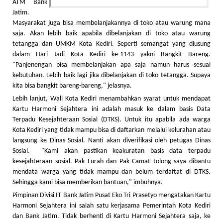
ATM Bank
Jatim.
Masyarakat juga bisa membelanjakannya di toko atau warung mana
saja. Akan lebih baik apabila dibelanjakan di toko atau warung
tetangga dan UMKM Kota Kediri. Seperti semangat yang diusung
dalam Hari Jadi Kota Kediri ke-1143 yakni Bangkit Bareng.
"Panjenengan bisa membelanjakan apa saja namun harus sesuai
kebutuhan. Lebih baik lagi jika dibelanjakan di toko tetangga. Supaya
kita bisa bangkit bareng-bareng," jelasnya.
Lebih lanjut, Wali Kota Kediri menambahkan syarat untuk mendapat
Kartu Harmoni Sejahtera ini adalah masuk ke dalam basis Data
Terpadu Kesejahteraan Sosial (DTKS). Untuk itu apabila ada warga
Kota Kediri yang tidak mampu bisa di daftarkan melalui kelurahan atau
langsung ke Dinas Sosial. Nanti akan diverifikasi oleh petugas Dinas
Sosial. "Kami akan pastikan keakuratan basis data terpadu
kesejahteraan sosial. Pak Lurah dan Pak Camat tolong saya dibantu
mendata warga yang tidak mampu dan belum terdaftat di DTKS.
Sehingga kami bisa memberikan bantuan," imbuhnya.
Pimpinan Divisi IT Bank Jatim Pusat Eko Tri Prasetyo mengatakan Kartu
Harmoni Sejahtera ini salah satu kerjasama Pemerintah Kota Kediri
dan Bank Jatim. Tidak berhenti di Kartu Harmoni Sejahtera saja, ke