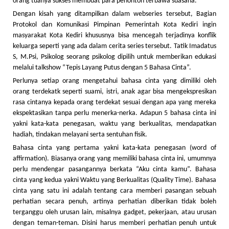
orang tuanya sukses membuat para penonton terbawa suasana.
Dengan kisah yang ditampilkan dalam webseries tersebut, Bagian
Protokol dan Komunikasi Pimpinan Pemerintah Kota Kediri ingin
masyarakat Kota Kediri khususnya bisa mencegah terjadinya konflik
keluarga seperti yang ada dalam cerita series tersebut. Tatik Imadatus
S, M.Psi, Psikolog seorang psikolog dipilih untuk memberikan edukasi
melalui talkshow “Tepis Layang Putus dengan 5 Bahasa Cinta”.
Perlunya setiap orang mengetahui bahasa cinta yang dimiliki oleh
orang terdekatk seperti suami, istri, anak agar bisa mengekspresikan
rasa cintanya kepada orang terdekat sesuai dengan apa yang mereka
ekspektasikan tanpa perlu menerka-nerka. Adapun 5 bahasa cinta ini
yakni kata-kata penegasan, waktu yang berkualitas, mendapatkan
hadiah, tindakan melayani serta sentuhan fisik.
Bahasa cinta yang pertama yakni kata-kata penegasan (word of
affirmation). Biasanya orang yang memiliki bahasa cinta ini, umumnya
perlu mendengar pasangannya berkata “Aku cinta kamu”. Bahasa
cinta yang kedua yakni Waktu yang Berkualitas (Quality Time). Bahasa
cinta yang satu ini adalah tentang cara memberi pasangan sebuah
perhatian secara penuh, artinya perhatian diberikan tidak boleh
terganggu oleh urusan lain, misalnya gadget, pekerjaan, atau urusan
dengan teman-teman. Disini harus memberi perhatian penuh untuk