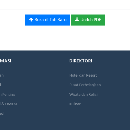
Buka di Tab Baru
Unduh PDF
RMASI
DIREKTORI
an
Hotel dan Resort
i
Pusat Perbelanjaan
n Penting
Wisata dan Religi
si & UMKM
Kuliner
asi