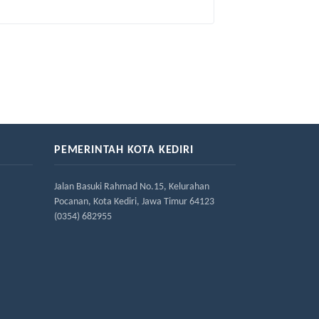
PEMERINTAH KOTA KEDIRI
Jalan Basuki Rahmad No.15, Kelurahan
Pocanan, Kota Kediri, Jawa Timur 64123
(0354) 682955