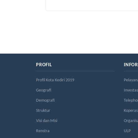
PROFIL
INFO
Profil Kota Kediri 2019
Pelayan
Geografi
Investas
Demografi
Telepho
Struktur
Kopera
Visi dan Misi
Organis
Renstra
ULP