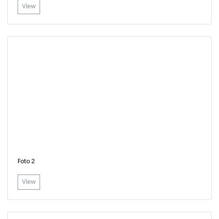
View
Foto 2
View